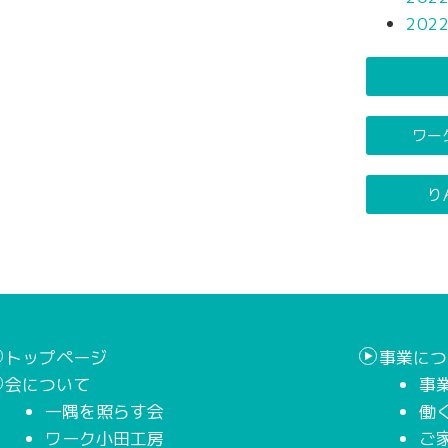
202
ワー
り
トップページ
事業につ
会について
事
一隅を照らす会
働
ワーク小田工房
ご