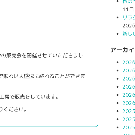
松ぼ
11日
リラ
202
新し
アーカイ
シの販売会を開催させていただきまし
202
202
で賑わい大盛況に終わることができま
202
202
202
田工房で販売をしています。
202
りください。
202
202
202