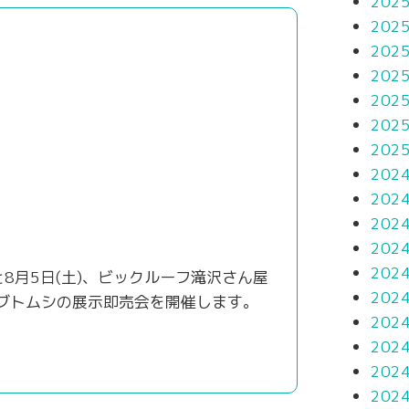
202
202
202
202
202
202
202
202
202
202
202
202
)と8月5日(土)、ビックルーフ滝沢さん屋
202
ブトムシの展示即売会を開催します。
202
。
202
202
202