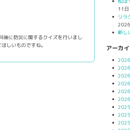
松ぼ
11日
リラ
202
新し
資料後に防災に関するクイズを行いまし
てほしいものですね。
アーカイ
202
202
202
202
202
202
202
202
202