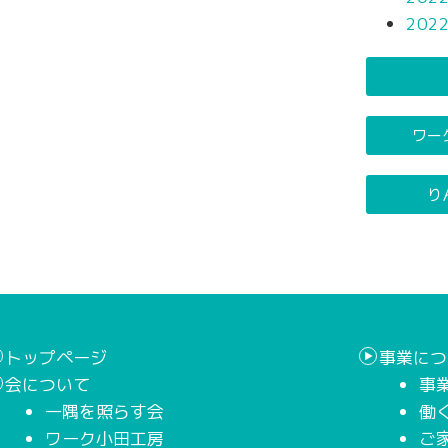
202
ワー
り
トップページ
事業につ
会について
事
一隅を照らす会
働
ワーク小田工房
ご