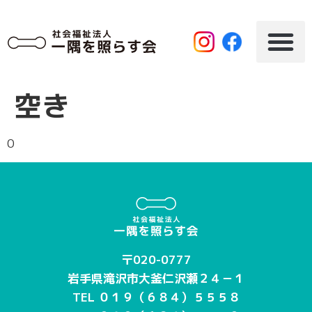
空き
0
〒020-0777
岩手県滝沢市大釜仁沢瀬２４－１
TEL ０１９（６８４）５５５８