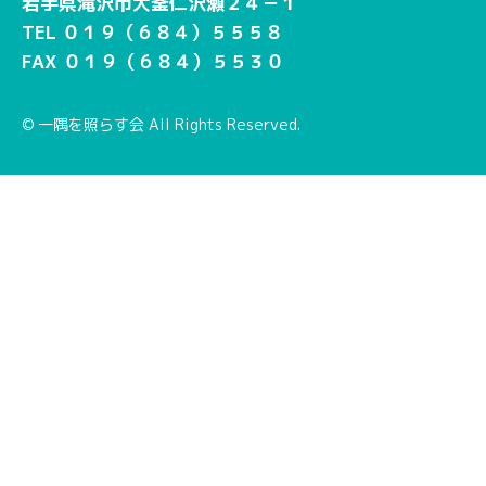
岩手県滝沢市大釜仁沢瀬２４－１
TEL ０１９（６８４）５５５８
FAX ０１９（６８４）５５３０
© 一隅を照らす会 All Rights Reserved.