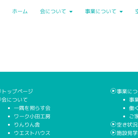
ホーム
会について
事業について
トップページ
事業につ
会について
事
一隅を照らす会
働
ワーク小田工房
ご
りんりん舎
空き状況
ウエストハウス
施設見学